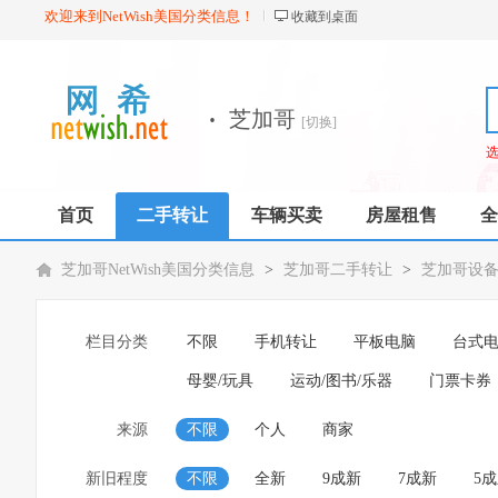
欢迎来到NetWish美国分类信息！
收藏到桌面
·
芝加哥
[切换]
首页
二手转让
车辆买卖
房屋租售
全
芝加哥NetWish美国分类信息
>
芝加哥二手转让
>
芝加哥设
栏目分类
不限
手机转让
平板电脑
台式
母婴/玩具
运动/图书/乐器
门票卡券
来源
不限
个人
商家
新旧程度
不限
全新
9成新
7成新
5