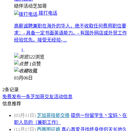
结伴活动
芝加哥
拨打电话
高薪诚聘兼职在海外的华人，绝不收取任何费用职位要
求：- 具备一定书面英语能力。- 有国外网店或外贸工作
经验优先。接受无经验- ...
522
浏览
1
点赞
收藏
03月06日
2条记录
免费发布一条芝加哥交友活动信息
信息推荐
[03月11日]
芝加哥技能交换
提供一份留学生丶宝妈丶在
职人员的（兼职工作）
[11月17日]
西雅图征婚
真心真爱寻找终身伴侣天长地久