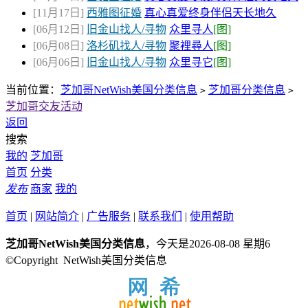
[11月17日]
西雅图征婚
真心真爱终身伴侣天长地久
[06月12日]
旧金山找人/寻物
众里寻人
[图]
[06月08日]
洛杉矶找人/寻物
聚裡尋人
[图]
[06月06日]
旧金山找人/寻物
众里寻它
[图]
当前位置：
芝加哥NetWish美国分类信息
芝加哥分类信息
>
>
芝加哥交友活动
返回
搜索
我的
芝加哥
首页
分类
发布
商家
我的
首页
|
网站简介
|
广告服务
|
联系我们
|
使用帮助
芝加哥NetWish美国分类信息
，今天是2026-08-08 星期6
©Copyright NetWish美国分类信息