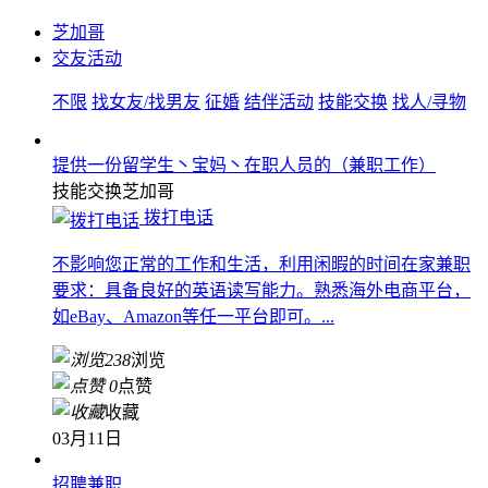
芝加哥
交友活动
不限
找女友/找男友
征婚
结伴活动
技能交换
找人/寻物
提供一份留学生丶宝妈丶在职人员的（兼职工作）
技能交换
芝加哥
拨打电话
不影响您正常的工作和生活，利用闲暇的时间在家兼职
要求：具备良好的英语读写能力。熟悉海外电商平台，
如eBay、Amazon等任一平台即可。...
238
浏览
0
点赞
收藏
03月11日
招聘兼职