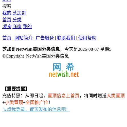
搜索
我的
芝加哥
首页
分类
发布
商家
我的
首页
|
网站简介
|
广告服务
|
联系我们
|
使用帮助
芝加哥NetWish美国分类信息
，今天是2026-08-07 星期5
©Copyright NetWish美国分类信息
【重要提醒】
充值特惠：从即日起，
置顶信息上首页
，将同时赠送
大类置顶
+
小类置顶
+
全国推广位
！
↘点我登录，置顶发布的信息吧！