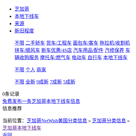
芝加哥
本地下线车
来源
新旧程度
不限
二手轿车
货车/工程车
面包车/客车
拖拉机/收割机
拼车/顺风车
新车优惠/4S店
汽车用品/配件
汽修保养
车
辆收购服务
摩托车/燃气车
电动车
自行车
本地下线车
不限
个人
商家
不限
全新
9成新
7成新
5成新
0条记录
免费发布一条芝加哥本地下线车信息
信息推荐
当前位置：
芝加哥NetWish美国分类信息
芝加哥分类信息
>
>
芝加哥本地下线车
返回