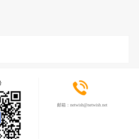
号
邮箱：
netwish@netwish.net