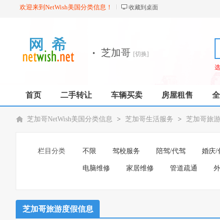
欢迎来到NetWish美国分类信息！
收藏到桌面
·
芝加哥
[切换]
首页
二手转让
车辆买卖
房屋租售
全
芝加哥NetWish美国分类信息
>
芝加哥生活服务
>
芝加哥旅
栏目分类
不限
驾校服务
陪驾/代驾
婚庆/
电脑维修
家居维修
管道疏通
外
芝加哥旅游度假信息