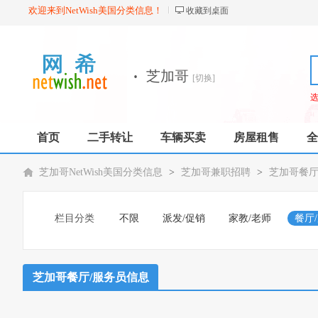
欢迎来到NetWish美国分类信息！
收藏到桌面
·
芝加哥
[切换]
首页
二手转让
车辆买卖
房屋租售
全
芝加哥NetWish美国分类信息
>
芝加哥兼职招聘
>
芝加哥餐厅
栏目分类
不限
派发/促销
家教/老师
餐厅
芝加哥餐厅/服务员信息