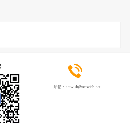
号
邮箱：
netwish@netwish.net