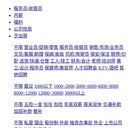
服务员/收银员
月薪
福利
公司性质
芝加哥
不限
营业员/促销/零售
服务员/收银员
销售/市场/业务员
文员/客服/助理
保姆/家政
司机/驾驶员
保安/保洁
厨师/切
配
送货/快递/仓管
工人/技工
财务/会计
老师/培训师
美
工/设计/程序员
保健师/美容师
人才招聘会
KTV/酒吧
其
他招聘
不限
面议
1000以下
1000~2000
3000~6000
6000~8000
8000~12000
12000~30000
30000以上
不限
五险一金
包住
包吃
年底双薪
周末双休
交通补助
加班补助
餐补
不限
私营
国企
股份制
外商
独资办事处
外企
上市公司