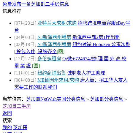
免费发布一条芝加哥二手房信息
信息推荐
[07月23日]
亚特兰大求租/求购
招聘跨境电商客服eBay平
台
[04月03日]
NJ新泽西州租房
新泽西中部2房1厅出租
[02月18日]
NJ新泽西州租房
纽约对岸 Hoboken 公寓次卧
| 拎包入住, 设施齐全
[图]
[12月27日]
多伦多租房
Q/微:67246742辦 理 國 外 高 校
畢 業 證
[图]
[11月01日]
纽约商铺出售
诚聘老人护工助理
[08月08日]
ME缅因州求租/求购
唐人街：招工华人友人
需要工作的联系我们
当前位置：
芝加哥NetWish美国分类信息
芝加哥分类信息
>
>
芝加哥二手房
返回
搜索
我的
芝加哥