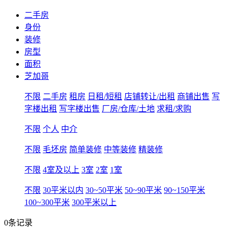
二手房
身份
装修
房型
面积
芝加哥
不限
二手房
租房
日租/短租
店铺转让/出租
商铺出售
写
字楼出租
写字楼出售
厂房/仓库/土地
求租/求购
不限
个人
中介
不限
毛坯房
简单装修
中等装修
精装修
不限
4室及以上
3室
2室
1室
不限
30平米以内
30~50平米
50~90平米
90~150平米
100~300平米
300平米以上
0条记录